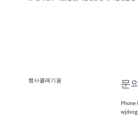
문
행사콜레기움
Phone 
wjdxog