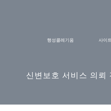
Skip
to
content
행성콜레기움
사이
신변보호 서비스 의뢰 전 체