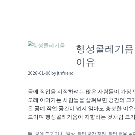
행성콜레기움 
이유
2026-01-06
by
jthfriend
공예 작업을 시작하려는 많은 사람들이 가장 
오래 이어가는 사람들을 살펴보면 공간의 크기
은 공예 작업 공간이 넓지 않아도 충분한 이유
드이며 행성콜레기움이 지향하는 것처럼 크기
Categories
공예 도구 기초
,
일상
,
작업 공간 정리
,
작업 효율 높