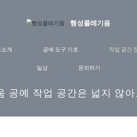
행성콜레기움
트소개
공예 도구 기초
작업 공간 
일상
문의하기
 공예 작업 공간은 넓지 않아