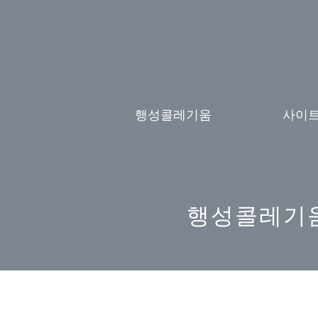
Skip
to
content
행성콜레기움
사이
행성콜레기움